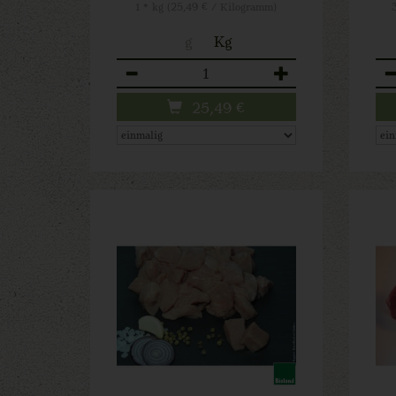
1 * kg (25,49 € / Kilogramm)
g
Kg
Anzahl
An
25,49
€