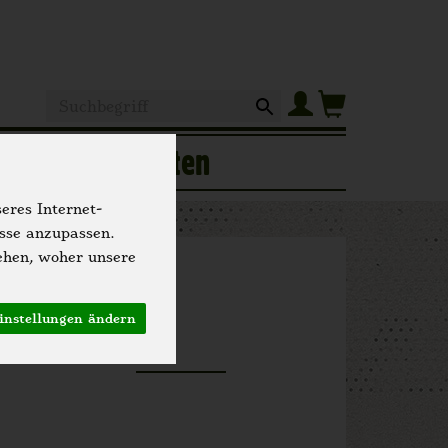
Produkt
of
Hofgeschichten
eres Internet-
isse anzupassen.
ehen, woher unsere
herei
instellungen ändern