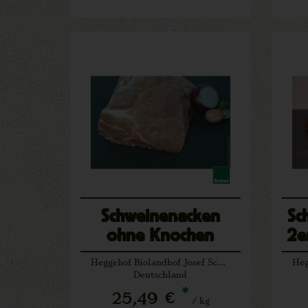
Schweinenacken
Sc
ohne Knochen
2e
Heggehof Biolandhof Josef Schäfers Lichtenau
Deutschland
*
25,49 €
/ kg