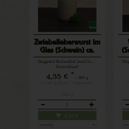
Zwiebelleberwurst im
Glas (Schwein) ca.
(S
160 g
Heggehof Biolandhof Josef Schäfers Lichtenau
Deutschland
*
4,55 €
/ 160 g
1 * 160 g (28,44 € / Kilogramm)
1 
160 g
Anzahl
An
4,55
€