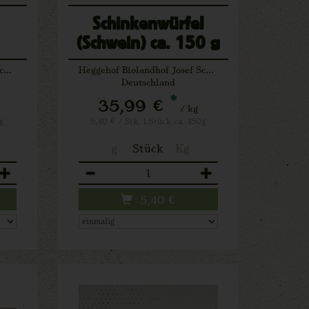
Schinkenwürfel
(Schwein) ca. 150 g
Heggehof Biolandhof Josef Schäfers Lichtenau
Heggehof Biolandhof Josef Schäfers Lichtenau
Deutschland
*
35,99 €
/ kg
g
5,40 € / Stk, 1 Stück ca. 150g
g
Stück
Kg
Anzahl
5,40
€