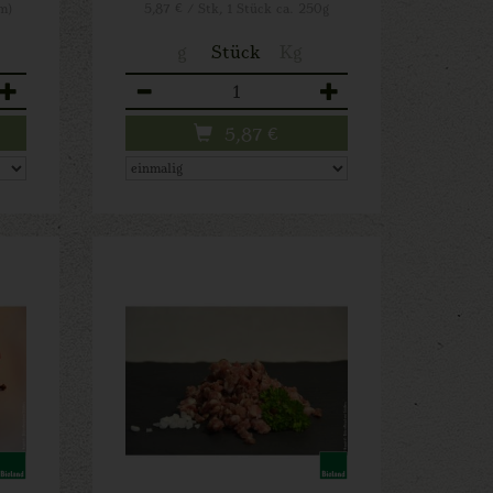
m)
5,87 € / Stk, 1 Stück ca. 250g
g
Stück
Kg
Anzahl
5,87
€