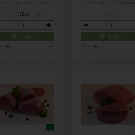
3,84 € / Stk, 1 Stück ca. 120g
1 * 160 g (28,44 € / Kilogram
g
Stück
Kg
160 g
zahl
Anzahl
3,84
€
4,55
€