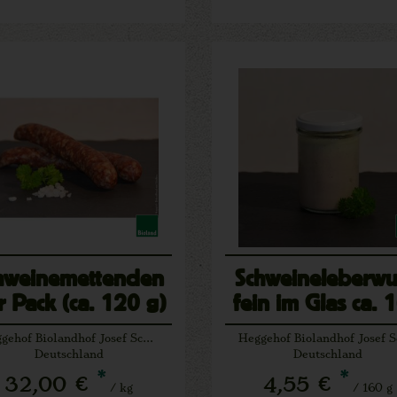
hweinemettenden
Schweineleberwu
r Pack (ca. 120 g)
fein im Glas ca. 
g
Heggehof Biolandhof Josef Schäfers Lichtenau
Deutschland
Deutschland
*
*
32,00 €
4,55 €
/ kg
/ 160 g