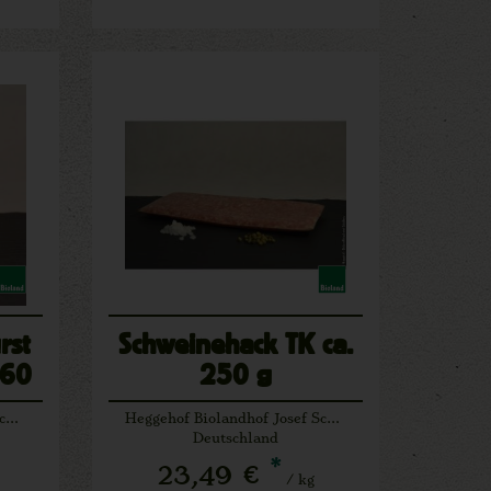
rst
Schweinehack TK ca.
160
250 g
Heggehof Biolandhof Josef Schäfers Lichtenau
Heggehof Biolandhof Josef Schäfers Lichtenau
Deutschland
*
23,49 €
/ kg