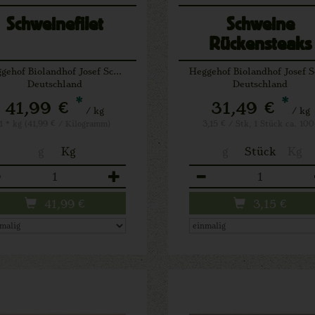
Schweinefilet
Schweine
Rückensteaks
Heggehof Biolandhof Josef Schäfers Lichtenau
Deutschland
Deutschland
*
*
41,99 €
31,49 €
/ kg
/ kg
1 * kg (41,99 € / Kilogramm)
3,15 € / Stk, 1 Stück ca. 100
g
Kg
g
Stück
Kg
zahl
Anzahl
41,99
€
3,15
€