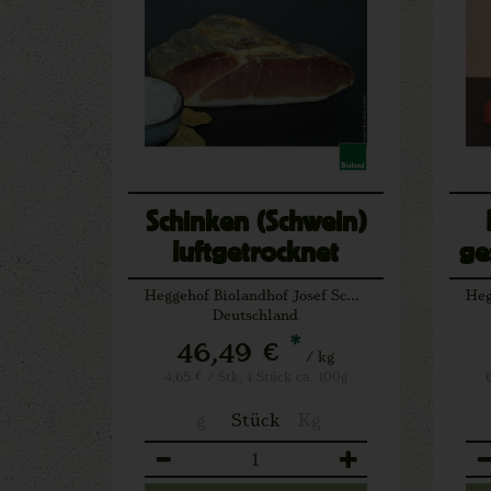
Schinken (Schwein)
luftgetrocknet
ge
geschnitten ca. 100 g
Heggehof Biolandhof Josef Schäfers Lichtenau
Deutschland
*
46,49 €
/ kg
4,65 € / Stk, 1 Stück ca. 100g
g
Stück
Kg
Anzahl
An