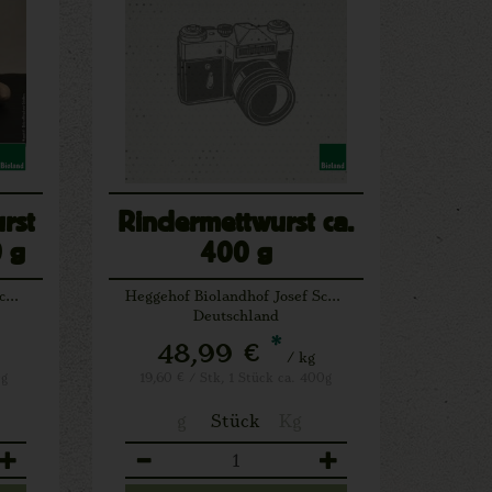
rst
Rindermettwurst ca.
0 g
400 g
Heggehof Biolandhof Josef Schäfers Lichtenau
Heggehof Biolandhof Josef Schäfers Lichtenau
Deutschland
*
48,99 €
/ kg
0g
19,60 € / Stk, 1 Stück ca. 400g
g
Stück
Kg
Anzahl