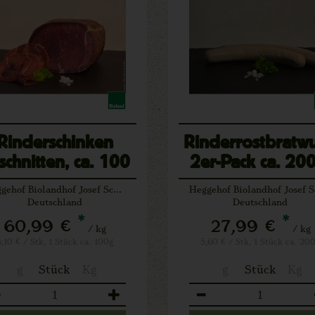
Rinderschinken
Rinderrostbratwu
schnitten, ca. 100
2er-Pack ca. 20
g
Heggehof Biolandhof Josef Schäfers Lichtenau
Deutschland
Deutschland
*
*
60,99 €
27,99 €
/ kg
/ kg
6,10 € / Stk, 1 Stück ca. 100g
5,60 € / Stk, 1 Stück ca. 20
g
Stück
Kg
g
Stück
Kg
zahl
Anzahl