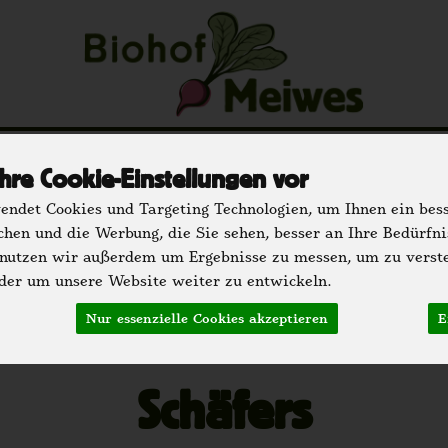
u
Regionale Partner
Einkaufen
Der H
hre Cookie-Einstellungen vor
ndet Cookies und Targeting Technologien, um Ihnen ein bess
chen und die Werbung, die Sie sehen, besser an Ihre Bedürfn
 nutzen wir außerdem um Ergebnisse zu messen, um zu verst
er um unsere Website weiter zu entwickeln.
ehof - Bioland Fleisc
Nur essenzielle Cookies akzeptieren
E
Schäfers