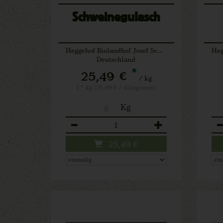
Schweinegulasch
Heggehof Biolandhof Josef Schäfers Lichtenau
Deutschland
*
25,49 €
/ kg
1 * kg (25,49 € / Kilogramm)
g
Kg
Anzahl
An
25,49
€