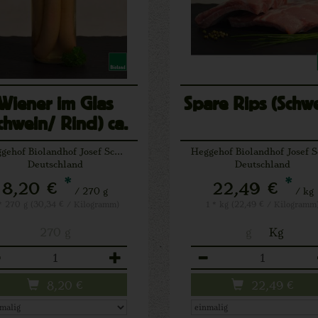
Wiener im Glas
Spare Rips (Schw
chwein/ Rind) ca.
270 g
Heggehof Biolandhof Josef Schäfers Lichtenau
Deutschland
Deutschland
*
*
8,20 €
22,49 €
/ 270 g
/ kg
* 270 g (30,34 € / Kilogramm)
1 * kg (22,49 € / Kilogramm
270 g
g
Kg
zahl
Anzahl
8,20
€
22,49
€