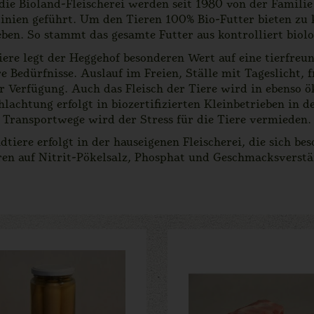
die Bioland-Fleischerei werden seit 1980 von der Familie
linien geführt. Um den Tieren 100% Bio-Futter bieten zu
ben. So stammt das gesamte Futter aus kontrolliert bio
ere legt der Heggehof besonderen Wert auf eine tierfreu
e Bedürfnisse. Auslauf im Freien, Ställe mit Tageslicht, 
r Verfügung. Auch das Fleisch der Tiere wird in ebenso 
hlachtung erfolgt in biozertifizierten Kleinbetrieben in 
Transportwege wird der Stress für die Tiere vermieden.
dtiere erfolgt in der hauseigenen Fleischerei, die sich be
ren auf Nitrit-Pökelsalz, Phosphat und Geschmacksverstä