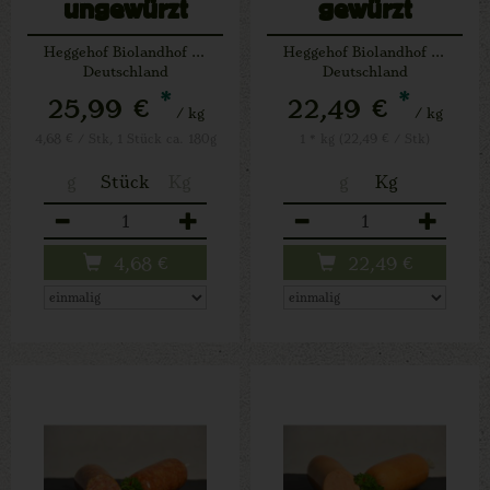
ungewürzt
gewürzt
(Schwein)
(Schwein)
Heggehof Biolandhof Josef Schäfers Lichtenau
Heggehof Biolandhof Josef Schäfers Lichtenau
Deutschland
Deutschland
*
*
25,99 €
22,49 €
/ kg
/ kg
4,68 € / Stk, 1 Stück ca. 180g
1 * kg (22,49 € / Stk)
g
Stück
Kg
g
Kg
Anzahl
Anzahl
4,68
€
22,49
€