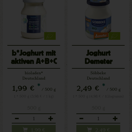
b*Joghurt mit
Joghurt
aktiven A+B+C
Demeter
Kulturen
stichfest
bioladen*
Söbbeke
Deutschland
Deutschland
*
*
1,99 €
2,49 €
/ 500 g
/ 500 g
1 * 500 g (3,98 € / 1 kg)
1 * 500 g (4,98 € / Kilogramm)
500 g
500 g
Anzahl
Anzahl
1,99
€
2,49
€