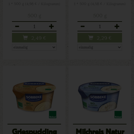
1 * 500 g (4,98 € / Kilogramm)
1 * 500 g (4,58 € / Kilogramm)
500 g
500 g
Anzahl
Anzahl
2,49
€
2,29
€
Griespudding
Milchreis Natur