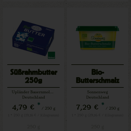
Süßrahmbutter
Bio-
250g
Butterschmalz
Upländer Bauernmolkerei
Sonnenweg
Deutschland
Deutschland
*
*
4,79 €
7,29 €
/ 250 g
/ 250 g
1 * 250 g (19,16 € / Kilogramm)
1 * 250 g (29,16 € / Kilogramm)
250 g
250 g