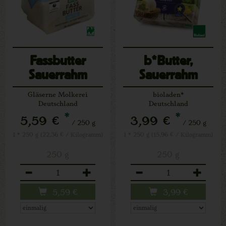
Fassbutter
b*Butter,
Sauerrahm
Sauerrahm
natur
Gläserne Molkerei
bioladen*
Deutschland
Deutschland
*
*
5,59 €
3,99 €
/ 250 g
/ 250 g
1 * 250 g (22,36 € / Kilogramm)
1 * 250 g (15,96 € / Kilogramm)
250 g
250 g
Anzahl
Anzahl
5,59
€
3,99
€