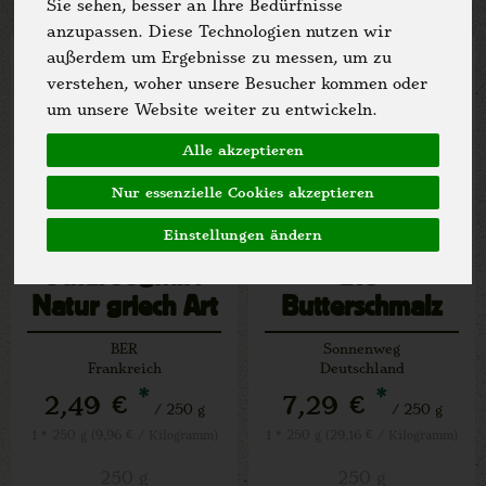
Sie sehen, besser an Ihre Bedürfnisse
anzupassen. Diese Technologien nutzen wir
außerdem um Ergebnisse zu messen, um zu
verstehen, woher unsere Besucher kommen oder
um unsere Website weiter zu entwickeln.
Alle akzeptieren
Nur essenzielle Cookies akzeptieren
Einstellungen ändern
Schaf-Joghurt
Bio-
Natur griech Art
Butterschmalz
BER
Sonnenweg
Frankreich
Deutschland
*
*
2,49 €
7,29 €
/ 250 g
/ 250 g
1 * 250 g (9,96 € / Kilogramm)
1 * 250 g (29,16 € / Kilogramm)
250 g
250 g