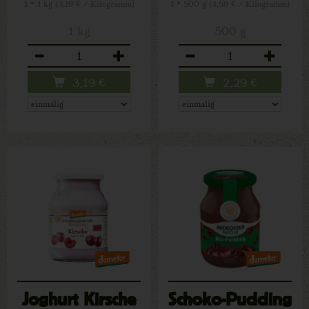
1 * 1 kg (3,19 € / Kilogramm)
1 * 500 g (4,58 € / Kilogramm)
1 kg
500 g
Anzahl
Anzahl
3,19
€
2,29
€
Joghurt Kirsche
Schoko-Pudding