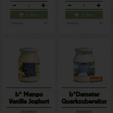
Anzahl
Anzahl
4,79
€
7,29
€
b* Mango
b*Demeter
Vanille Joghurt
Quarkzubereitung,
500g Glas
bioladen*
bioladen*