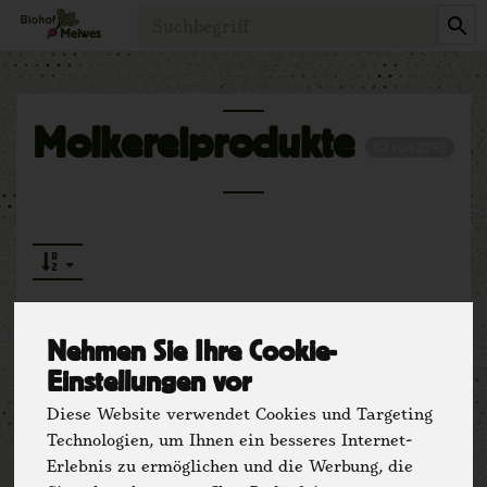
Produkt
Molkereiprodukte
82 von 2293
Nehmen Sie Ihre Cookie-
Einstellungen vor
Hersteller
Ernährung
Diese Website verwendet Cookies und Targeting
Allergene
Technologien, um Ihnen ein besseres Internet-
Erlebnis zu ermöglichen und die Werbung, die