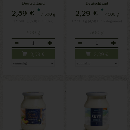
Deutschland
Deutschland
*
*
2,59 €
2,29 €
/ 500 g
/ 500 g
1 * 500 g (5,18 € / Liter)
1 * 500 g (4,58 € / Kilogramm)
500 g
500 g
Anzahl
Anzahl
2,59
€
2,29
€