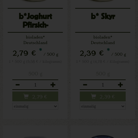
b*Joghurt
b* Skyr
Pfirsich-
Maracuja 3,5%
bioladen*
bioladen*
Deutschland
Deutschland
*
*
2,79 €
2,39 €
/ 500 g
/ 500 g
1 * 500 g (5,58 € / kilogramm)
1 * 500 g (4,78 € / Kilogramm)
500 g
500 g
Anzahl
Anzahl
2,79
€
2,39
€