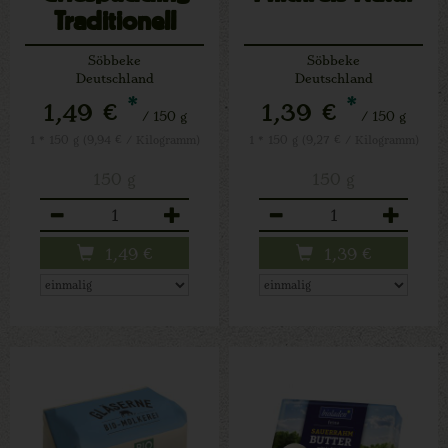
Traditionell
Söbbeke
Söbbeke
Deutschland
Deutschland
*
*
1,49 €
1,39 €
/ 150 g
/ 150 g
1 * 150 g (9,94 € / Kilogramm)
1 * 150 g (9,27 € / Kilogramm)
150 g
150 g
Anzahl
Anzahl
1,49
€
1,39
€