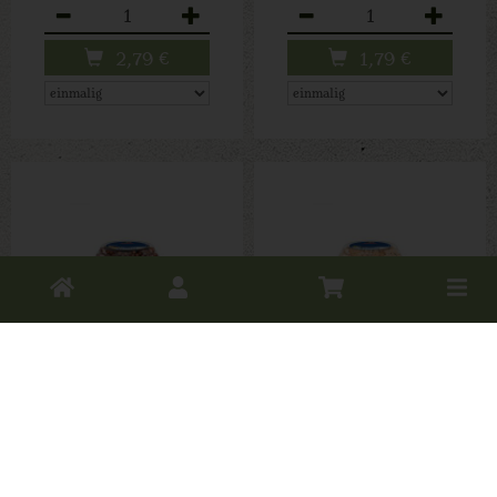
Anzahl
Anzahl
2,79
€
1,79
€
Toggle
cart
Frucht &
Frucht &
Knusper
Knusper Vanille
Banane
Berchtesgadener Land Bio
Berchtesgadener Land Bio