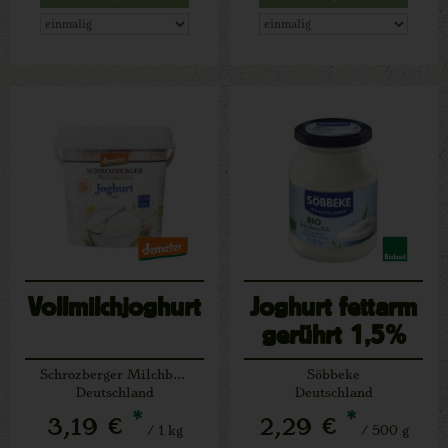
Vollmilchjoghurt
Joghurt fettarm
gerührt 1,5%
Schrozberger Milchbauern
Söbbeke
Deutschland
Deutschland
*
*
3,19 €
2,29 €
/ 1 kg
/ 500 g