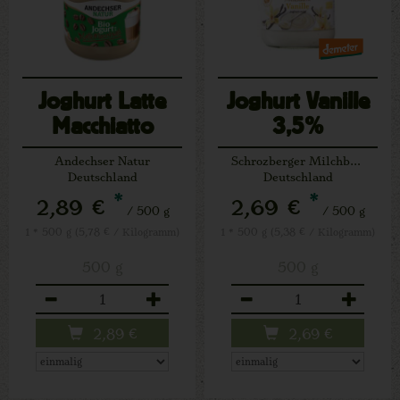
Joghurt Latte
Joghurt Vanille
Macchiatto
3,5%
Andechser Natur
Schrozberger Milchbauern
Deutschland
Deutschland
*
*
2,89 €
2,69 €
/ 500 g
/ 500 g
1 * 500 g (5,78 € / Kilogramm)
1 * 500 g (5,38 € / Kilogramm)
500 g
500 g
Anzahl
Anzahl
2,89
€
2,69
€