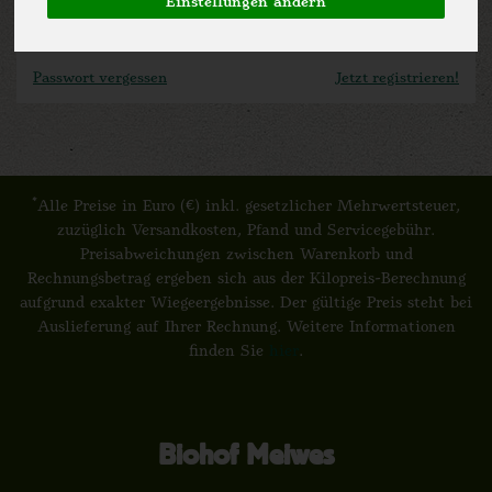
Einstellungen ändern
angemeldet bleiben
Passwort vergessen
Jetzt registrieren!
*
Alle Preise in Euro (€) inkl. gesetzlicher Mehrwertsteuer,
zuzüglich Versandkosten, Pfand und Servicegebühr.
Preisabweichungen zwischen Warenkorb und
Rechnungsbetrag ergeben sich aus der Kilopreis-Berechnung
aufgrund exakter Wiegeergebnisse. Der gültige Preis steht bei
Auslieferung auf Ihrer Rechnung. Weitere Informationen
finden Sie
hier
.
Biohof Meiwes