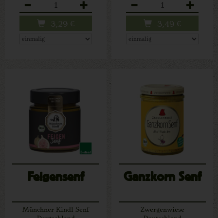
Anzahl
Anzahl
3,29
€
3,49
€
Feigensenf
Ganzkorn Senf
Münchner Kindl Senf
Zwergenwiese
Deutschland
Deutschland