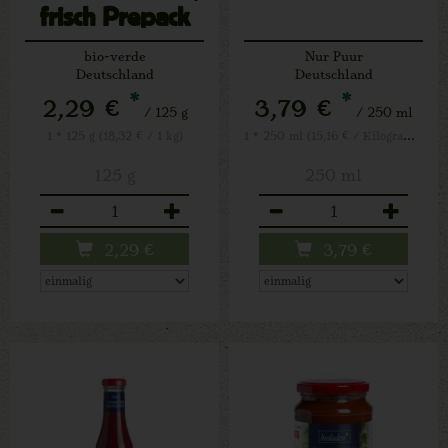
frisch Prepack
bio-verde
Nur Puur
Deutschland
Deutschland
*
*
2,29 €
3,79 €
/ 125 g
/ 250 ml
1 * 250 ml (15,16 € / Kilogramm)
1 * 125 g (18,32 € / 1 kg)
125 g
250 ml
Anzahl
Anzahl
2,29
€
3,79
€