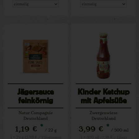
Jägersauce
Kinder Ketchup
feinkörnig
mit Apfelsüße
Natur Compagnie
Zwergenwiese
Deutschland
Deutschland
*
*
1,19 €
3,99 €
/ 22 g
/ 500 ml
1 * 22 g (2,59 € / Kilogramm)
1 * 500 ml (7,98 € / Liter)