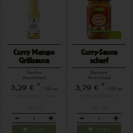
Curry Mango
Curry-Sauce
Grillsauce
scharf
Sanchon
Rapunzel
Deutschland
Deutschland
*
*
3,29 €
3,79 €
/ 210 ml
/ 330 ml
1 * 210 ml (15,67 € / Liter)
1 * 330 ml (11,48 € / l)
210 ml
330 ml
Anzahl
Anzahl
3,29
€
3,79
€