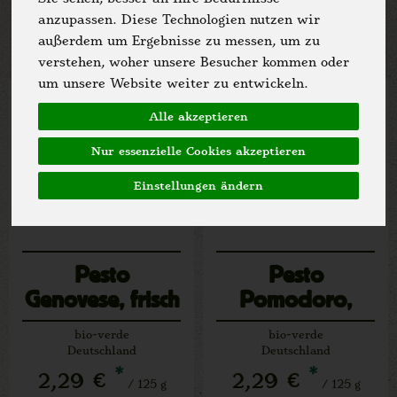
Allergene
anzupassen. Diese Technologien nutzen wir
außerdem um Ergebnisse zu messen, um zu
verstehen, woher unsere Besucher kommen oder
um unsere Website weiter zu entwickeln.
Alle akzeptieren
Nur essenzielle Cookies akzeptieren
Einstellungen ändern
Pesto
Pesto
Genovese, frisch
Pomodoro,
Prepack
frisch Prepack
bio-verde
bio-verde
Deutschland
Deutschland
*
*
2,29 €
2,29 €
/ 125 g
/ 125 g