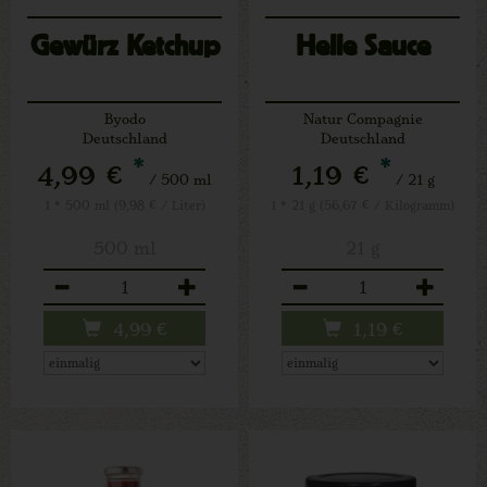
Gewürz Ketchup
Helle Sauce
Byodo
Natur Compagnie
Deutschland
Deutschland
*
*
4,99 €
1,19 €
/ 500 ml
/ 21 g
1 * 500 ml (9,98 € / Liter)
1 * 21 g (56,67 € / Kilogramm)
500 ml
21 g
Anzahl
Anzahl
4,99
€
1,19
€