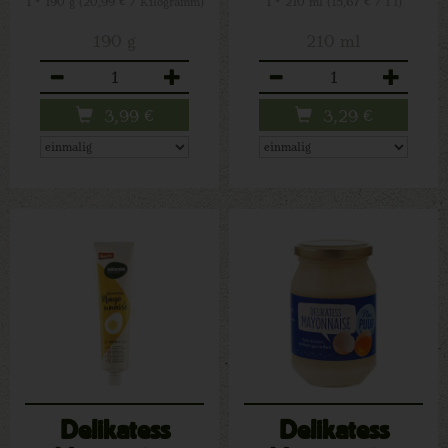
1 * 190 g (20,99 € / Kilogramm)
1 * 210 ml (15,67 € / 1 l)
190 g
210 ml
Anzahl
Anzahl
3,99
€
3,29
€
Delikatess
Delikatess