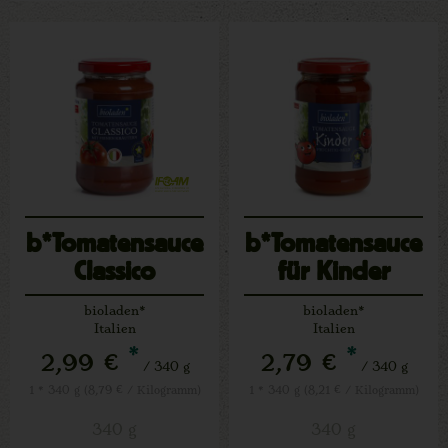
b*Tomatensauce
b*Tomatensauce
Classico
für Kinder
bioladen*
bioladen*
Italien
Italien
*
*
2,99 €
2,79 €
/ 340 g
/ 340 g
1 * 340 g (8,79 € / Kilogramm)
1 * 340 g (8,21 € / Kilogramm)
340 g
340 g