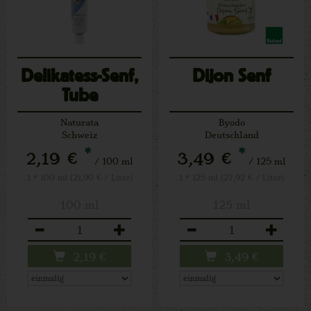
Delikatess-Senf,
Dijon Senf
Tube
Naturata
Byodo
Schweiz
Deutschland
*
*
2,19 €
3,49 €
/ 100 ml
/ 125 ml
1 * 100 ml (21,90 € / Liter)
1 * 125 ml (27,92 € / Liter)
100 ml
125 ml
Anzahl
Anzahl
2,19
€
3,49
€