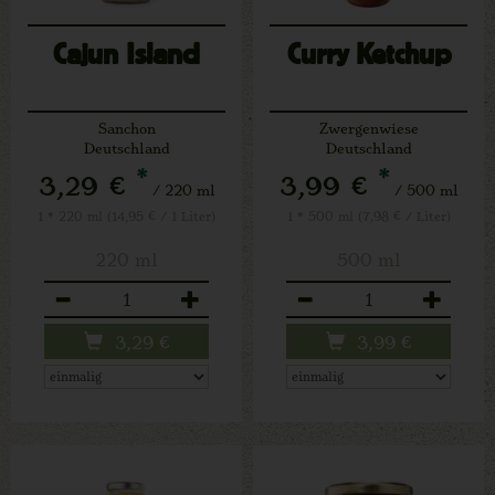
Cajun Island
Curry Ketchup
Sanchon
Zwergenwiese
Deutschland
Deutschland
*
*
3,29 €
3,99 €
/ 220 ml
/ 500 ml
1 * 220 ml (14,95 € / 1 Liter)
1 * 500 ml (7,98 € / Liter)
220 ml
500 ml
Anzahl
Anzahl
3,29
€
3,99
€