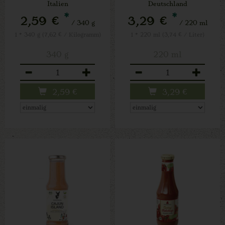
Italien
Deutschland
*
*
2,59 €
3,29 €
/ 340 g
/ 220 ml
1 * 340 g (7,62 € / Kilogramm)
1 * 220 ml (3,74 € / Liter)
340 g
220 ml
Anzahl
Anzahl
2,59
€
3,29
€