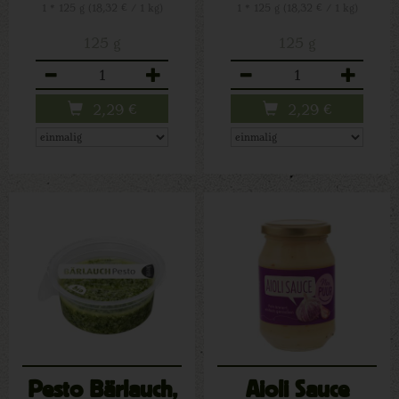
1 * 125 g (18,32 € / 1 kg)
1 * 125 g (18,32 € / 1 kg)
125 g
125 g
Anzahl
Anzahl
2,29
€
2,29
€
Pesto Bärlauch,
Aioli Sauce