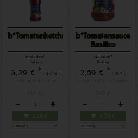
b*Tomatenketchup
b*Tomatensauce
Basilico
bioladen*
bioladen*
Italien
Italien
*
*
3,29 €
2,59 €
/ 450 ml
/ 340 g
1 * 450 ml (7,31 € / Liter)
1 * 340 g (7,62 € / Kilogramm)
450 ml
340 g
Anzahl
Anzahl
3,29
€
2,59
€