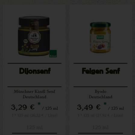
Dijonsenf
Feigen Senf
Münchner Kindl Senf
Byodo
Deutschland
Deutschland
*
*
3,29 €
3,49 €
/ 125 ml
/ 125 ml
1 * 125 ml (26,32 € / Liter)
1 * 125 ml (27,92 € / Liter)
125 ml
125 ml