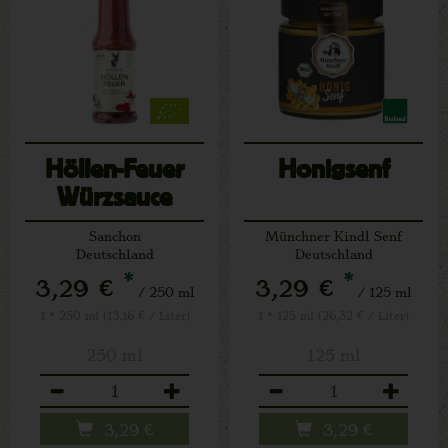
Höllen-Feuer
Honigsenf
Würzsauce
Sanchon
Münchner Kindl Senf
Deutschland
Deutschland
*
*
3,29 €
3,29 €
/ 250 ml
/ 125 ml
1 * 250 ml (13,16 € / Liter)
1 * 125 ml (26,32 € / Liter)
250 ml
125 ml
Anzahl
Anzahl
3,29
€
3,29
€