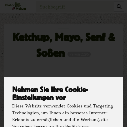
Produkt
Ketchup, Mayo, Senf &
Soßen
79 von 2295
Nehmen Sie Ihre Cookie-
Einstellungen vor
Diese Website verwendet Cookies und Targeting
Technologien, um Ihnen ein besseres Internet-
Hersteller
Ernährung
Erlebnis zu ermöglichen und die Werbung, die
Sie sehen, besser an Ihre Bedürfnisse