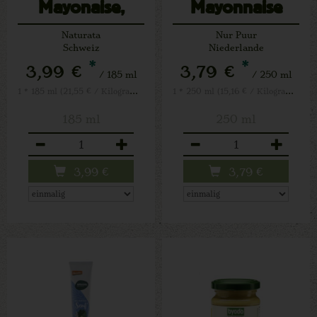
Mayonaise,
Mayonnaise
Tube
Naturata
Nur Puur
Schweiz
Niederlande
*
*
3,99 €
3,79 €
/ 185 ml
/ 250 ml
1 * 185 ml (21,55 € / Kilogramm)
1 * 250 ml (15,16 € / Kilogramm)
185 ml
250 ml
Anzahl
Anzahl
3,99
€
3,79
€