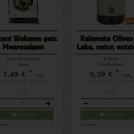
tant Wakame getr.
Kalamata Oliven
Meeresalgen
Lake, natur, entst
Arche Naturküche
Il Cesto
Japan
Griechenland
*
*
7,49 €
5,29 €
/ 50g
/ 315g
 * 50g (149,80 € / Kilogramm)
1 * 315g (16,66 € / Kilogram
50g
315g
zahl
Anzahl
7,49
€
5,29
€