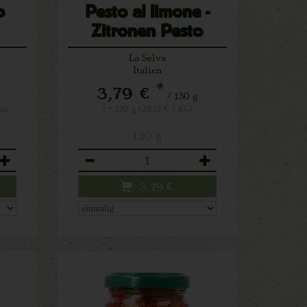
o
Pesto al limone -
Zitronen Pesto
La Selva
Italien
*
3,79 €
/ 130 g
m)
1 * 130 g (29,15 € / KG)
130 g
Anzahl
3,79
€