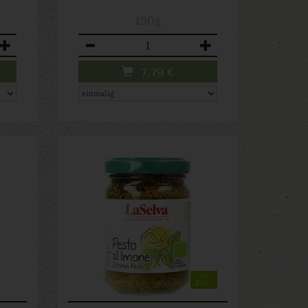
150g
Anzahl
7,79
€