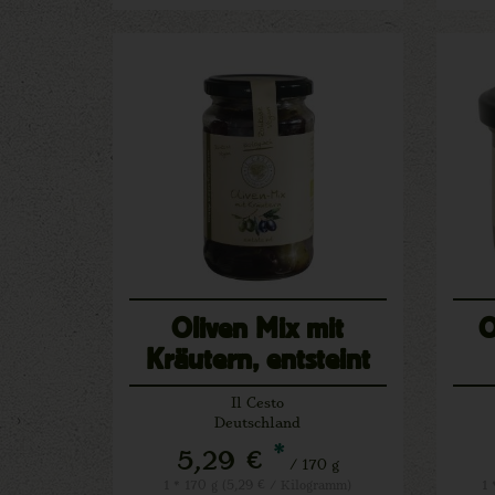
Oliven Mix mit
O
Kräutern, entsteint
Il Cesto
Deutschland
*
5,29 €
/ 170 g
1 * 170 g (5,29 € / Kilogramm)
1 