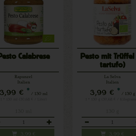
Pesto Calabrese
Pesto mit Trüffel 
tartufo)
Rapunzel
La Selva
Italien
Italien
*
*
3,99 €
3,99 €
/ 130 ml
/ 130 g
1 * 130 ml (30,68 € / Liter)
1 * 130 g (30,68 € / Kilogram
130 ml
130 g
zahl
Anzahl
3,99
€
3,99
€