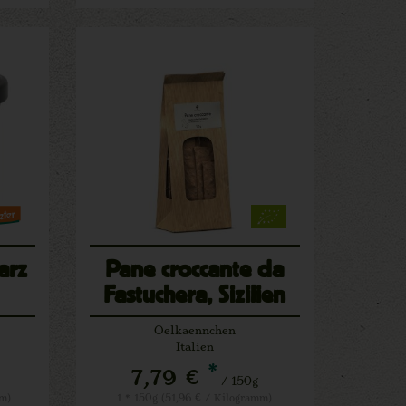
arz
Pane croccante da
Fastuchera, Sizilien
Oelkaennchen
Italien
*
7,79 €
/ 150g
mm)
1 * 150g (51,96 € / Kilogramm)