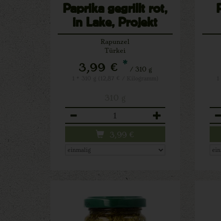
Paprika gegrillt rot,
in Lake, Projekt
Rapunzel
Türkei
*
3,99 €
/ 310 g
1 * 310 g (12,87 € / Kilogramm)
1
310 g
Anzahl
An
3,99
€