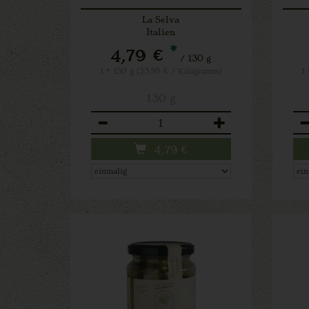
La Selva
Italien
*
4,79 €
/ 130 g
1 * 130 g (23,95 € / Kilogramm)
1
130 g
Anzahl
An
4,79
€