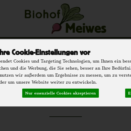
u
Regionale Partner
Einkaufen
Der H
hre Cookie-Einstellungen vor
hrank
Speisekammer
Getränke
Bäckerei
Dr
ndet Cookies und Targeting Technologien, um Ihnen ein bess
chen und die Werbung, die Sie sehen, besser an Ihre Bedürfn
 nutzen wir außerdem um Ergebnisse zu messen, um zu verst
er um unsere Website weiter zu entwickeln.
Feinkost
Nur essenzielle Cookies akzeptieren
E
24 von 2293