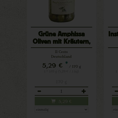
Grüne Amphissa
Ins
Oliven mit Kräutern,
entsteint
Il Cesto
Deutschland
*
5,29 €
/ 170 g
1 * 170 g (5,29 € / 1 kg)
1
170 g
Anzahl
An
5,29
€