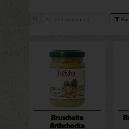
Her
Bruschetta
B
Artischocke