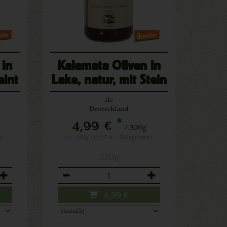
 in
Kalamata Oliven in
eint
Lake, natur, mit Stein
ilc
Deutschland
*
4,99 €
/ 320g
m)
1 * 320g (15,57 € / Kilogramm)
320g
Anzahl
4,99
€