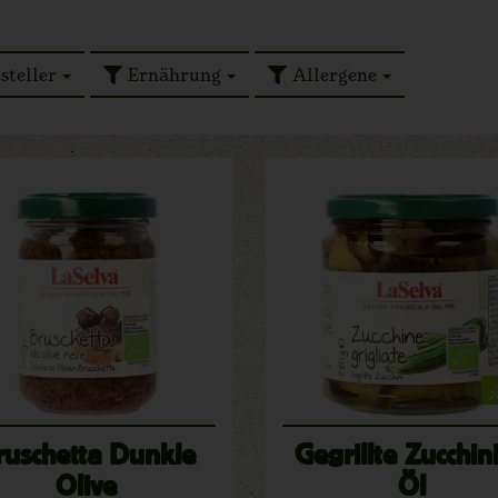
steller
Ernährung
Allergene
ruschetta Dunkle
Gegrillte Zucchini
Olive
Öl