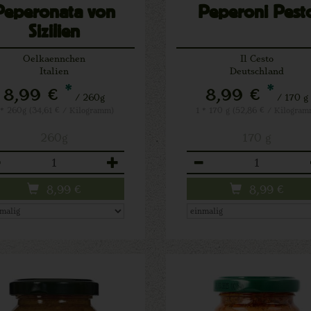
Peperonata von
Peperoni Pest
Sizilien
Oelkaennchen
Il Cesto
Italien
Deutschland
*
*
8,99 €
8,99 €
/ 260g
/ 170 g
 * 260g (34,61 € / Kilogramm)
1 * 170 g (52,86 € / Kilogram
260g
170 g
zahl
Anzahl
8,99
€
8,99
€