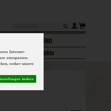
Produkt
of
Hofgeschichten
ogerie
Neue Produkte
eres Internet-
isse anzupassen.
ehen, woher unsere
instellungen ändern