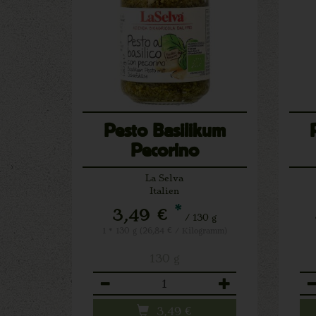
Pesto Basilikum
Pecorino
La Selva
Italien
*
3,49 €
/ 130 g
1 * 130 g (26,84 € / Kilogramm)
130 g
Anzahl
An
3,49
€