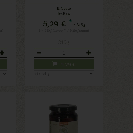
entsteint
Il Cesto
Italien
*
5,29 €
/ 315g
m)
1 * 315g (16,66 € / Kilogramm)
315g
Anzahl
5,29
€