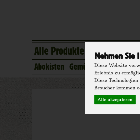
Alle Produkte
Eigener Anba
Nehmen Sie I
Abokisten
Gemüse
Obst
Kühlsc
Diese Website verwe
Erlebnis zu ermögli
Diese Technologien
Besucher kommen od
Alle akzeptieren