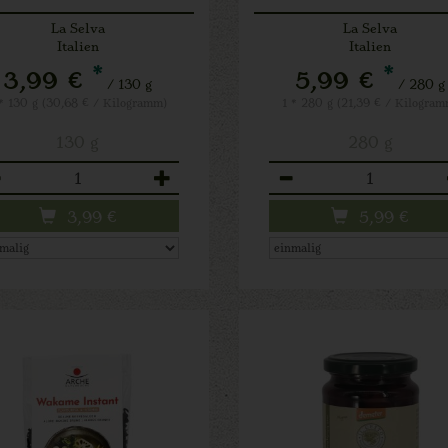
La Selva
La Selva
Italien
Italien
*
*
3,99 €
5,99 €
/ 130 g
/ 280 g
 * 130 g (30,68 € / Kilogramm)
1 * 280 g (21,39 € / Kilogram
130 g
280 g
zahl
Anzahl
3,99
€
5,99
€