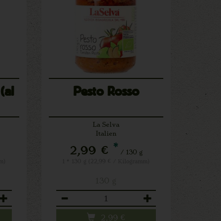
(al
Pesto Rosso
La Selva
Italien
*
2,99 €
/ 130 g
m)
1 * 130 g (22,99 € / Kilogramm)
130 g
Anzahl
2,99
€