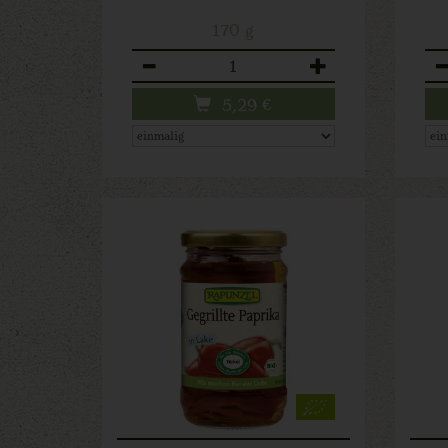
170 g
Anzahl
An
5,29
€