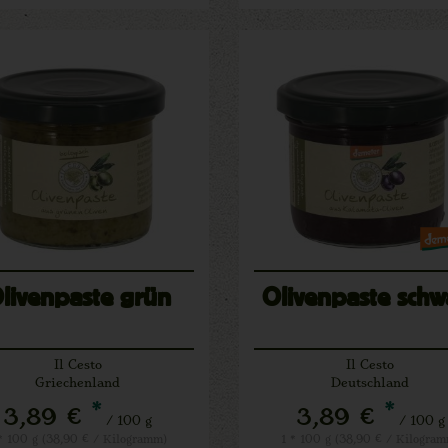
livenpaste grün
Olivenpaste schw
Il Cesto
Il Cesto
Griechenland
Deutschland
*
*
3,89 €
3,89 €
/ 100 g
/ 100 g
* 100 g (38,90 € / Kilogramm)
1 * 100 g (38,90 € / Kilogra