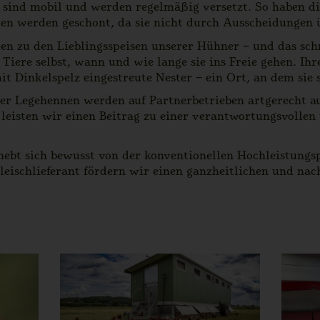
e sind mobil und werden regelmäßig versetzt. So haben di
hen werden geschont, da sie nicht durch Ausscheidungen 
ren zu den Lieblingsspeisen unserer Hühner – und das sc
Tiere selbst, wann und wie lange sie ins Freie gehen. Ihre
it Dinkelspelz eingestreute Nester – ein Ort, an dem sie 
r Legehennen werden auf Partnerbetrieben artgerecht au
 leisten wir einen Beitrag zu einer verantwortungsvollen
hebt sich bewusst von der konventionellen Hochleistungs
Fleischlieferant fördern wir einen ganzheitlichen und n