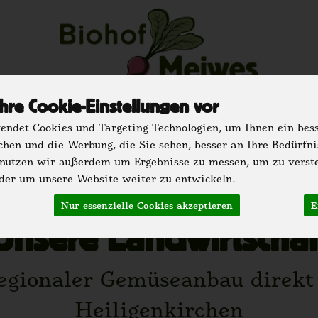
hre Cookie-Einstellungen vor
u
Regionale Partner
Einkaufen
Der H
ndet Cookies und Targeting Technologien, um Ihnen ein bess
chen und die Werbung, die Sie sehen, besser an Ihre Bedürfn
 nutzen wir außerdem um Ergebnisse zu messen, um zu verst
er um unsere Website weiter zu entwickeln.
Nur essenzielle Cookies akzeptieren
E
Unsere Landwirtschaf
 regionaler Gemüseanbau direkt
Heiligenkirchen