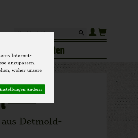
Produkt
of
Hofgeschichten
eres Internet-
isse anzupassen.
ehen, woher unsere
instellungen ändern
t
 aus Detmold-