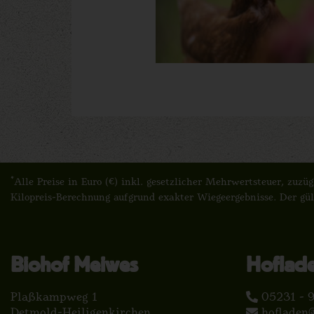
*
Alle Preise in Euro (€) inkl. gesetzlicher Mehrwertsteuer, zu
Kilopreis-Berechnung aufgrund exakter Wiegeergebnisse. Der gül
Biohof Meiwes
Hoflad
Plaßkampweg 1
05231 - 9
Detmold-Heiligenkirchen
hofladen