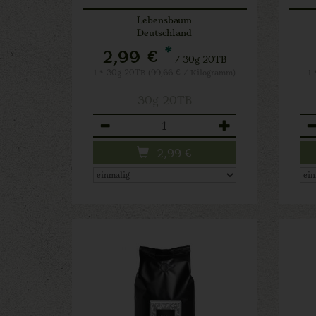
Lebensbaum
Deutschland
*
2,99 €
/ 30g 20TB
1 * 30g 20TB (99,66 € / Kilogramm)
1 
30g 20TB
Anzahl
An
2,99
€