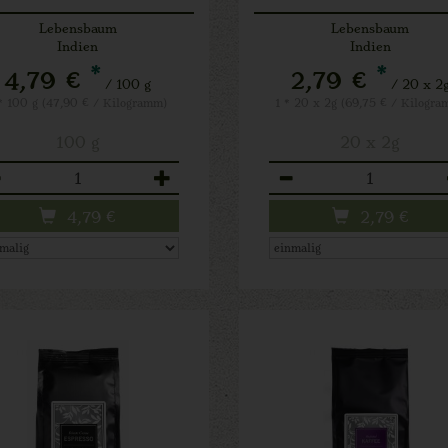
Lebensbaum
Lebensbaum
Indien
Indien
*
*
4,79 €
2,79 €
/ 100 g
/ 20 x 2
* 100 g (47,90 € / Kilogramm)
1 * 20 x 2g (69,75 € / Kilogra
100 g
20 x 2g
zahl
Anzahl
4,79
€
2,79
€