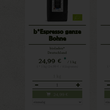
b*Espresso ganze
Bohne
bioladen*
Deutschland
*
24,99 €
/ 1 kg
1 * 1 kg (24,99 € / Kilogramm)
1 
1 kg
Anzahl
An
24,99
€