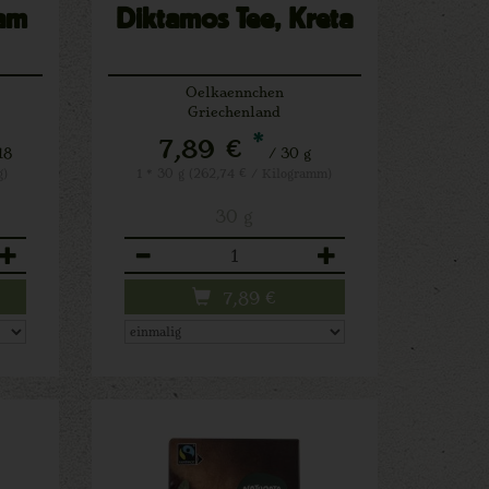
sam
Diktamos Tee, Kreta
Oelkaennchen
Griechenland
*
7,89 €
18
/ 30 g
g)
1 * 30 g (262,74 € / Kilogramm)
30 g
Anzahl
7,89
€