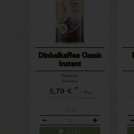
Dinkelkaffee Classic
Instant
Naturata
Schweiz
*
5,79 €
/ 75 g
1 * 75 g (77,18 € / Kilogramm)
1 
75 g
Anzahl
An
5,79
€