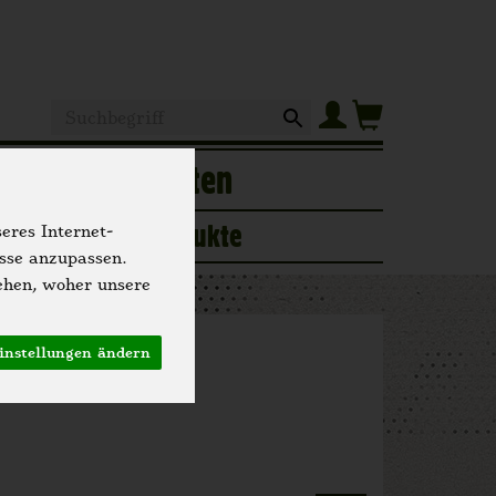
Produkt
of
Hofgeschichten
ogerie
Neue Produkte
eres Internet-
isse anzupassen.
ehen, woher unsere
instellungen ändern
n 2295