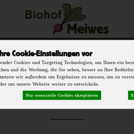
u
Regionale Partner
Einkaufen
Der H
hre Cookie-Einstellungen vor
hrank
Speisekammer
Getränke
Bäckerei
Dr
ndet Cookies und Targeting Technologien, um Ihnen ein bess
chen und die Werbung, die Sie sehen, besser an Ihre Bedürfn
 nutzen wir außerdem um Ergebnisse zu messen, um zu verst
er um unsere Website weiter zu entwickeln.
ee, Kaffee & Kakao
Nur essenzielle Cookies akzeptieren
E
102 vo