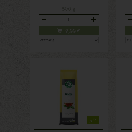
500 g
Anzahl
An
9,99
€