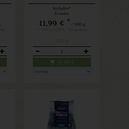
bioladen*
Ecuador
*
11,99 €
g
/ 500 g
mm)
1 * 500 g (11,99 € / Kilogramm)
500 g
Anzahl
11,99
€