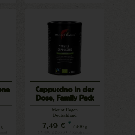
one
Cappuccino in der
Dose, Family Pack
Mount Hagen
Deutschland
*
7,49 €
 g
/ 400 g
ramm)
1 * 400 g (18,73 € / Kilogramm)