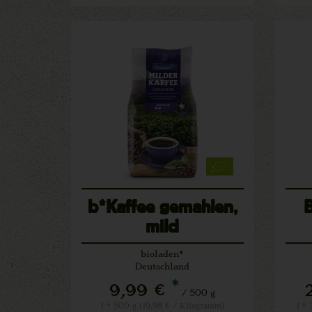
b*Kaffee gemahlen,
mild
bioladen*
Deutschland
*
9,99 €
/ 500 g
1 * 500 g (19,98 € / Kilogramm)