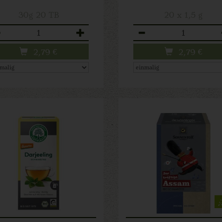
30g 20 TB
20 x 1,5 g
zahl
Anzahl
2,79
€
2,79
€