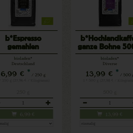
b*Espresso
b*Hochlandkaff
gemahlen
ganze Bohne 50
bioladen*
bioladen*
Deutschland
Diverse
*
*
6,99 €
13,99 €
/ 250 g
/ 500 
* 250 g (27,96 € / Kilogramm)
1 * 500 g (27,98 € / Kilogra
250 g
500 g
zahl
Anzahl
6,99
€
13,99
€