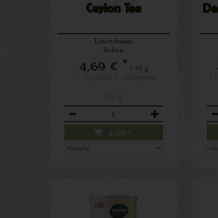
Ceylon Tee
Da
Lebensbaum
Indien
*
4,69 €
/ 75 g
1 * 75 g (62,52 € / Kilogramm)
1 
75 g
Anzahl
An
4,69
€