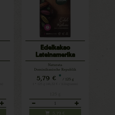
Edelkakao
Lateinamerika
Naturata
Dominikanische Republik
*
5,79 €
/ 125 g
mm)
1 * 125 g (46,32 € / Kilogramm)
125 g
Anzahl
5,79
€