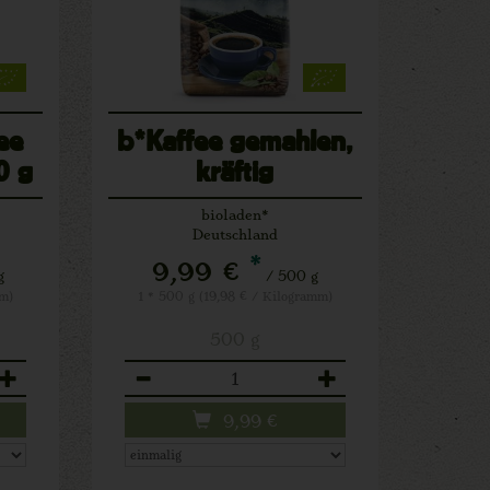
ee
b*Kaffee gemahlen,
0 g
kräftig
bioladen*
Deutschland
*
9,99 €
g
/ 500 g
mm)
1 * 500 g (19,98 € / Kilogramm)
500 g
Anzahl
9,99
€