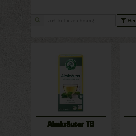
Her
Almkräuter TB