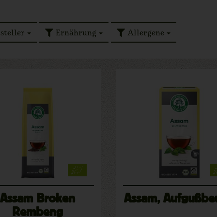
steller
Ernährung
Allergene
Assam Broken
Assam, Aufgußbe
Rembeng