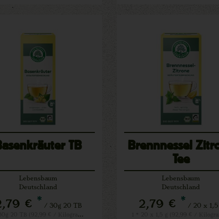
Basenkräuter TB
Brennnessel Zitr
Tee
Lebensbaum
Lebensbaum
Deutschland
Deutschland
*
*
2,79 €
2,79 €
/ 30g 20 TB
/ 20 x 1,5
1 * 30g 20 TB (92,99 € / Kilogramm)
1 * 20 x 1,5 g (92,99 € / Kilog