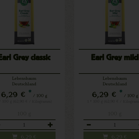
Earl Grey classic
Earl Grey mild
Lebensbaum
Lebensbaum
Deutschland
Deutschland
*
*
6,29 €
6,29 €
/ 100 g
/ 100 g
* 100 g (62,90 € / Kilogramm)
1 * 100 g (62,90 € / Kilogra
100 g
100 g
zahl
Anzahl
6,29
€
6,29
€