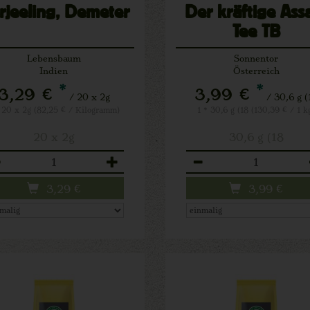
rjeeling, Demeter
Der kräftige As
Tee TB
Lebensbaum
Sonnentor
Indien
Österreich
*
*
3,29 €
3,99 €
/ 20 x 2g
/ 30,6 g (
* 20 x 2g (82,25 € / Kilogramm)
1 * 30,6 g (18 (130,39 € / 1 k
20 x 2g
30,6 g (18
zahl
Anzahl
3,29
€
3,99
€