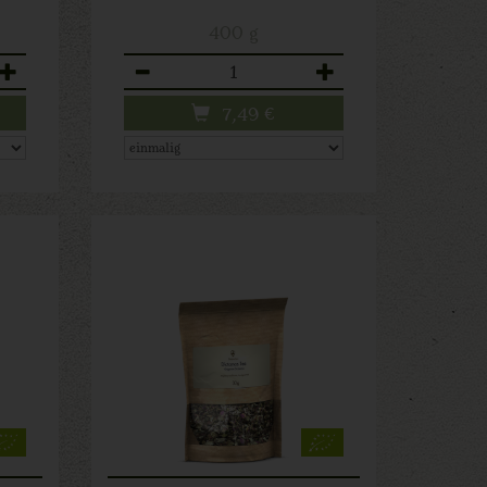
400 g
Anzahl
7,49
€