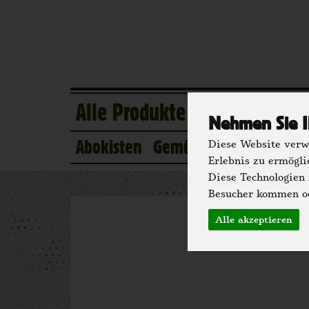
Alle Produkte
Eigener Anba
Nehmen Sie I
Abokisten
Gemüse
Obst
Kühlsc
Diese Website verwe
Erlebnis zu ermögli
Diese Technologien
Besucher kommen od
T
Alle akzeptieren