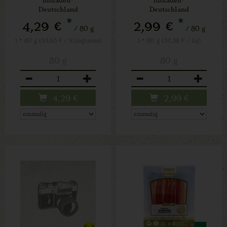
Deutschland
Deutschland
*
*
4,29 €
2,99 €
/ 80 g
/ 80 g
1 * 80 g (53,63 € / Kilogramm)
1 * 80 g (37,38 € / kg)
80 g
80 g
Anzahl
Anzahl
4,29
€
2,99
€