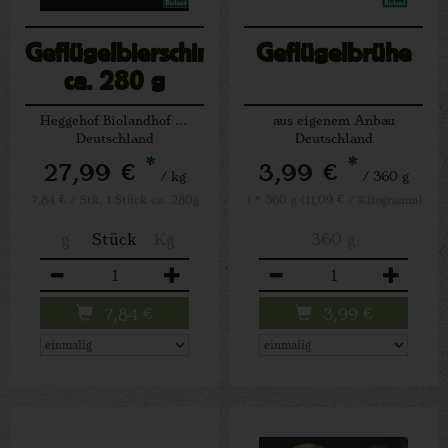
Geflügelbierschinken
Geflügelbrühe
ca. 280 g
Heggehof Biolandhof Josef Schäfers Lichtenau
aus eigenem Anbau
Deutschland
Deutschland
*
*
27,99 €
3,99 €
/ kg
/ 360 g
7,84 € / Stk, 1 Stück ca. 280g
1 * 360 g (11,09 € / Kilogramm)
g
Stück
Kg
360 g
Anzahl
Anzahl
7,84
€
3,99
€