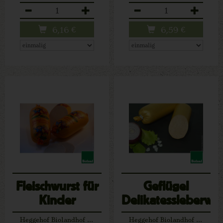
Anzahl
Anzahl
6,16
€
6,59
€
Fleischwurst für
Geflügel
Kinder
Delikatessleberwur
(Schwein) ca.
ca. 200 g
Heggehof Biolandhof Josef Schäfers Lichtenau
Heggehof Biolandhof Josef Schäfers Lichtenau