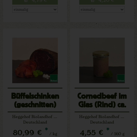
Büffelschinken
Cornedbeef im
(geschnitten)
Glas (Rind) ca.
ca.100 g
160 g
Heggehof Biolandhof Josef Schäfers Lichtenau
Heggehof Biolandhof Josef Schäfers Lichtenau
Deutschland
Deutschland
*
*
80,99 €
4,55 €
/ kg
/ 160 g