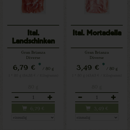
Ital.
Ital. Mortadella
Landschinken
Crudo
Gran Brianza
Gran Brianza
Diverse
Diverse
*
*
6,79 €
3,49 €
/ 80 g
/ 80 g
1 * 80 g (84,88 € / Kilogramm)
1 * 80 g (43,63 € / Kilogramm)
80 g
80 g
Anzahl
Anzahl
6,79
€
3,49
€