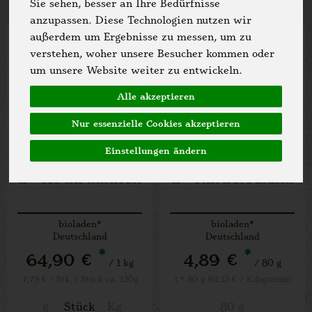
Sie sehen, besser an Ihre Bedürfnisse
anzupassen. Diese Technologien nutzen wir
außerdem um Ergebnisse zu messen, um zu
verstehen, woher unsere Besucher kommen oder
um unsere Website weiter zu entwickeln.
Alle akzeptieren
Nur essenzielle Cookies akzeptieren
Einstellungen ändern
b* Kochschinken
b* Rindersalami
bioladen*
bioladen*
Deutschland
Deutschland
*
*
64,90 €
4,89 €
/ 1 kg
/ 80 g
7,79 € / Stk, 1 Stück ca. 120g
1 * 80 g (61,13 € / Kilogramm)
g
Stück
Kg
80 g