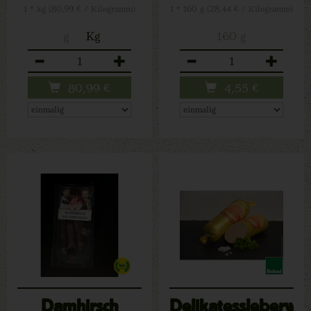
1 * kg (80,99 € / Kilogramm)
1 * 160 g (28,44 € / Kilogramm)
g
Kg
160 g
Anzahl
Anzahl
80,99
€
4,55
€
Damhirsch
Delikatessleberwur