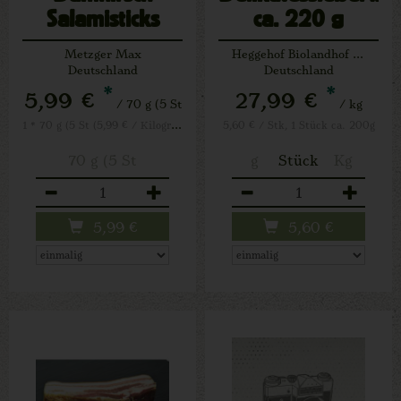
Salamisticks
ca. 220 g
Metzger Max
Heggehof Biolandhof Josef Schäfers Lichtenau
Deutschland
Deutschland
*
*
5,99 €
27,99 €
/ 70 g (5 St
/ kg
1 * 70 g (5 St (5,99 € / Kilogramm)
5,60 € / Stk, 1 Stück ca. 200g
70 g (5 St
g
Stück
Kg
Anzahl
Anzahl
5,99
€
5,60
€