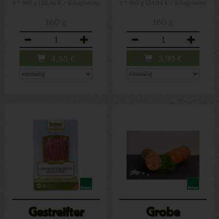
1 * 160 g (28,44 € / Kilogramm)
1 * 160 g (24,94 € / Kilogramm)
160 g
160 g
Anzahl
Anzahl
4,55
€
3,99
€
Gestreifter
Grobe