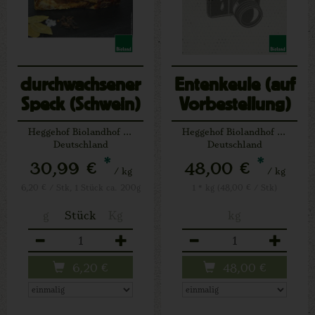
durchwachsener
Entenkeule (auf
Speck (Schwein)
Vorbestellung)
am Stück (ca.
ca.400 g
Heggehof Biolandhof Josef Schäfers Lichtenau
Heggehof Biolandhof Josef Schäfers Lichtenau
200 g)
Deutschland
Deutschland
*
*
30,99 €
48,00 €
/ kg
/ kg
6,20 € / Stk, 1 Stück ca. 200g
1 * kg (48,00 € / Stk)
g
Stück
Kg
kg
Anzahl
Anzahl
6,20
€
48,00
€