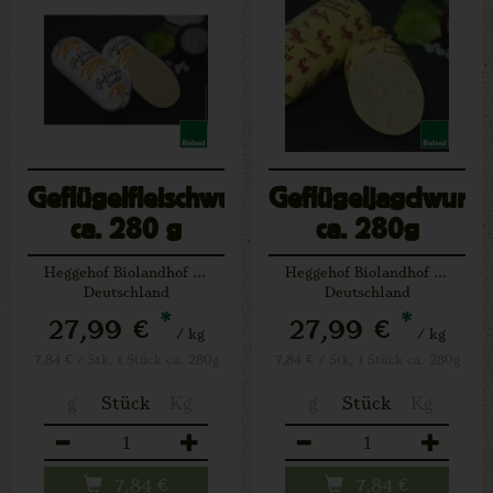
Geflügelfleischwurst
Geflügeljagdwurst
ca. 280 g
ca. 280g
Heggehof Biolandhof Josef Schäfers Lichtenau
Heggehof Biolandhof Josef Schäfers Lichtenau
Deutschland
Deutschland
*
*
27,99 €
27,99 €
/ kg
/ kg
7,84 € / Stk, 1 Stück ca. 280g
7,84 € / Stk, 1 Stück ca. 280g
g
Stück
Kg
g
Stück
Kg
Anzahl
Anzahl
7,84
€
7,84
€