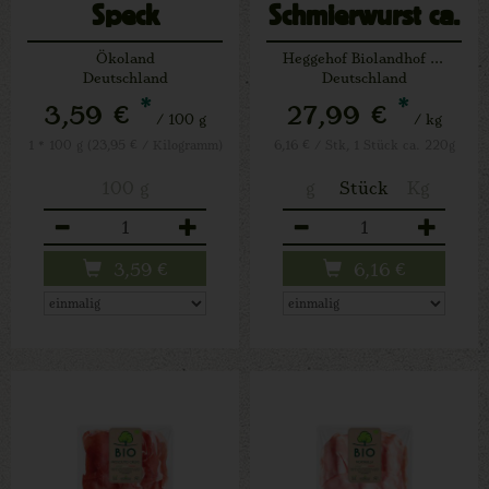
Speck
Schmierwurst ca.
geschnitten
220 g (Schwein)
Ökoland
Heggehof Biolandhof Josef Schäfers Lichtenau
Deutschland
Deutschland
*
*
3,59 €
27,99 €
/ 100 g
/ kg
1 * 100 g (23,95 € / Kilogramm)
6,16 € / Stk, 1 Stück ca. 220g
100 g
g
Stück
Kg
Anzahl
Anzahl
3,59
€
6,16
€