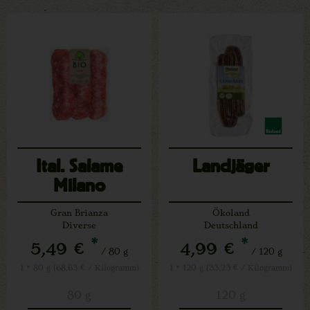
Ital. Salame
Landjäger
Milano
Gran Brianza
Ökoland
Diverse
Deutschland
*
*
5,49 €
4,99 €
/ 80 g
/ 120 g
1 * 80 g (68,63 € / Kilogramm)
1 * 120 g (33,23 € / Kilogramm)
80 g
120 g