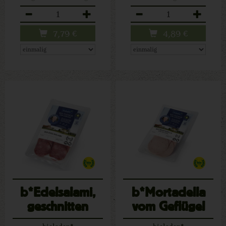
Anzahl
Anzahl
7,79
€
4,89
€
b*Edelsalami,
b*Mortadella
geschnitten
vom Geflügel
bioladen*
bioladen*