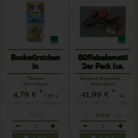
Bockwürstchen
Büffelsalametti
in
2er Pack (ca.
Eigenhaut,Glas
100-150g)
Ökoland
Heggehof Biolandhof Josef Schäfers Lichtenau
Deutschland
Deutschland
*
*
4,79 €
41,99 €
/ 180 g
/ kg
1 * 180 g (26,63 € / Kilogramm)
4,20 € / Stk, 1 Stück ca. 100g
180 g
g
Stück
Kg
Anzahl
Anzahl
4,79
€
4,20
€