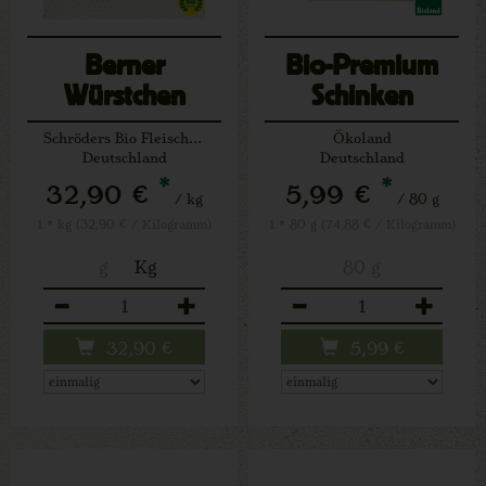
Berner
Bio-Premium
Würstchen
Schinken
luftgetr.
Schröders Bio Fleischerei
Ökoland
Deutschland
Deutschland
*
*
32,90 €
5,99 €
/ kg
/ 80 g
1 * kg (32,90 € / Kilogramm)
1 * 80 g (74,88 € / Kilogramm)
g
Kg
80 g
Anzahl
Anzahl
32,90
€
5,99
€