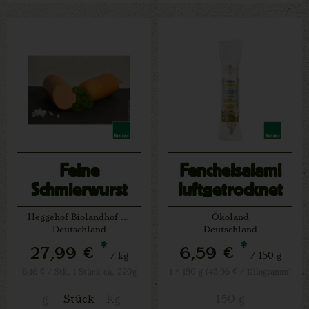
Feine
Fenchelsalami
Schmierwurst
luftgetrocknet
(Schwein) ca.
Heggehof Biolandhof Josef Schäfers Lichtenau
Ökoland
220 g
Deutschland
Deutschland
*
*
27,99 €
6,59 €
/ kg
/ 150 g
6,16 € / Stk, 1 Stück ca. 220g
1 * 150 g (43,96 € / Kilogramm)
g
Stück
Kg
150 g