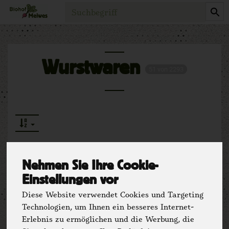
Produkt
Wurstwaren
51 von 2293
Nehmen Sie Ihre Cookie-
Einstellungen vor
Hersteller
Ernährung
Diese Website verwendet Cookies und Targeting
Allergene
Technologien, um Ihnen ein besseres Internet-
Erlebnis zu ermöglichen und die Werbung, die