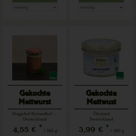
Gekochte
Gekochte
Mettwurst
Mettwust
(Schwein) im
Gourmet
Heggehof Biolandhof Josef Schäfers Lichtenau
Ökoland
Glas ca. 160 g
Qualität im Glas
Deutschland
Deutschland
*
*
4,55 €
3,99 €
/ 160 g
/ 160 g